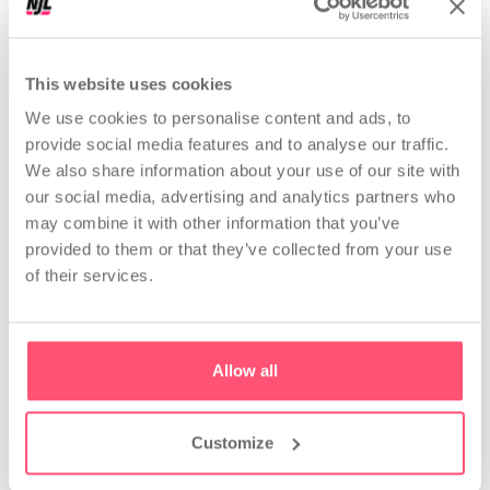
Vuoi migliorare il tuo
profilo?
This website uses cookies
Consigli personalizzati, suggerimenti su
We use cookies to personalise content and ads, to
quando e cosa postare, strumenti per trovare
provide social media features and to analyse our traffic.
gli hashtag migliori. Analizza i dati business e
We also share information about your use of our site with
crea report automatici.
our social media, advertising and analytics partners who
may combine it with other information that you’ve
Inizia ora
provided to them or that they’ve collected from your use
of their services.
Allow all
Customize